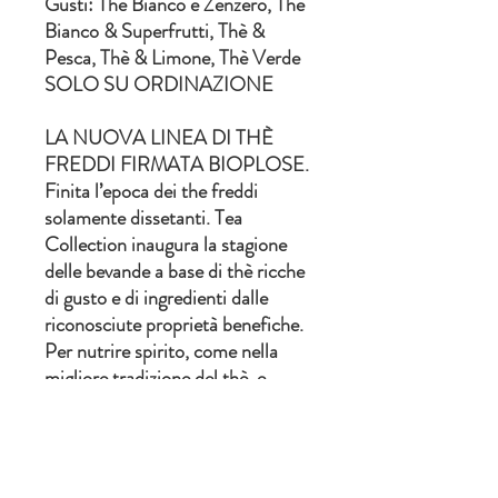
Gusti: Thè Bianco e Zenzero, Thè
Bianco & Superfrutti, Thè &
Pesca, Thè & Limone, Thè Verde
SOLO SU ORDINAZIONE
LA NUOVA LINEA DI THÈ
FREDDI FIRMATA BIOPLOSE.
Finita l’epoca dei the freddi
solamente dissetanti. Tea
Collection inaugura la stagione
delle bevande a base di thè ricche
di gusto e di ingredienti dalle
riconosciute proprietà benefiche.
Per nutrire spirito, come nella
migliore tradizione del thè, e
corpo, grazie all’utilizzo di materie
prime basate sulla migliore frutta
bio.
Confezionati rigorosamente in