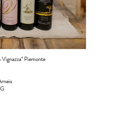
a Vignazza" Piemonte
Arneis
CG
Condizioni di Vendita
Privacy Pol