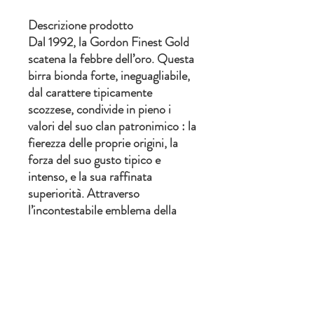
Descrizione prodotto
Dal 1992, la Gordon Finest Gold
scatena la febbre dell’oro. Questa
birra bionda forte, ineguagliabile,
dal carattere tipicamente
scozzese, condivide in pieno i
valori del suo clan patronimico : la
fierezza delle proprie origini, la
forza del suo gusto tipico e
intenso, e la sua raffinata
superiorità. Attraverso
l’incontestabile emblema della
gamma, Anthony Martin ha
separato definitivamente i clan.
Alcol:
10%
Colore:
Chiara
Fermentazione:
Bassa