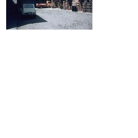
Premiazione "Impresa e Lavoro 2018"
Presso Teatro "La Scala" Milano